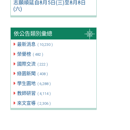
志願順延自8月5日(三)至8月8日
(六)
依公告類別彙總
最新消息
( 10,230 )
榮譽榜
( 482 )
國際交流
( 222 )
綠園新聞
( 408 )
學生園地
( 6,288 )
教師研習
( 4,114 )
來文宣導
( 2,306 )