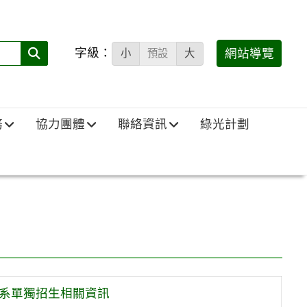
字級：
送出
網站導覽
小
預設
大
搜
尋
(必
務
協力團體
聯絡資訊
綠光計劃
填)：
學系單獨招生相關資訊