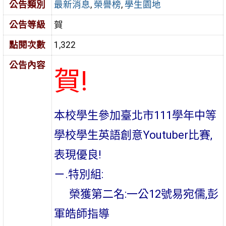
公告類別
最新消息
,
榮譽榜
,
學生園地
公告等級
賀
點閱次數
1,322
公告內容
賀!
本校學生參加臺北市111學年中等
學校學生英語創意Youtuber比賽,
表現優良!
ㄧ.特別組:
榮獲第二名:一公12號易宛儒,彭
軍皓師指導