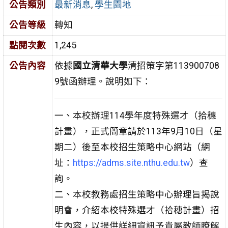
公告類別
最新消息
,
學生園地
公告等級
轉知
點閱次數
1,245
公告內容
依據
國立清華大學
清招策字第113900708
9號函辦理。說明如下：
一、本校辦理114學年度特殊選才（拾穗
計畫），正式簡章請於113年9月10日（星
期二）後至本校招生策略中心網站（網
址：
https://adms.site.nthu.edu.tw
）查
詢。
二、本校教務處招生策略中心辦理旨揭說
明會，介紹本校特殊選才（拾穗計畫）招
生內容，以提供詳細資訊予貴屬教師瞭解