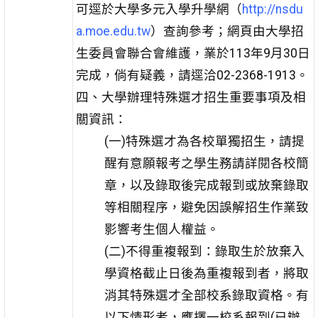
可逕於大學多元入學升學網（
http://nsdu
a.moe.edu.tw
）查詢參考；網頁由大學招
生委員會聯合會維護，業於113年9月30日
完成，倘有疑義，請逕洽02-2368-1913。
四、大學辦理特殊選才招生重要事項及相
關資訊：
(一)特殊選才為各校單獨招生，請提
醒有意願報考之學生務請詳閱各校簡
章，以及錄取後完成報到或放棄錄取
等相關程序，避免因誤解招生作業致
影響考生個人權益。
(二)不得重複報到：錄取生於放棄入
學資格截止日後為重複報到者，將取
消其特殊選才全部校系錄取資格。有
以下情形者，應擇一校系報到(已辦