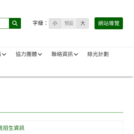
字級：
送出
網站導覽
小
預設
大
搜
尋
(必
務
協力團體
聯絡資訊
綠光計劃
填)：
班招生資訊