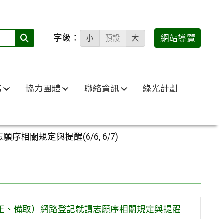
字級：
送出
網站導覽
小
預設
大
搜
尋
(必
務
協力團體
聯絡資訊
綠光計劃
填)：
關規定與提醒(6/6, 6/7)
（正、備取）網路登記就讀志願序相關規定與提醒