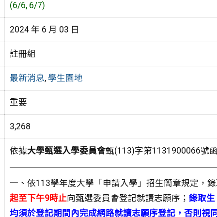
(6/6, 6/7)
2024 年 6 月 03 日
註冊組
最新消息
,
學生園地
重要
3,268
依據
大學甄選入學委員會
甄(113)字第113190006
一、依113學年度大學「申請入學」招生簡章規定，
起至下午9時止
向甄選委員會登記就讀志願序；
錄取生
均須於登記期間內完成網路就讀志願序登記，否則視