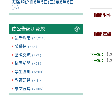
志願順延自8月5日(三)至8月8日
(六)
相關附件
依公告類別彙總
相關連結
最新消息
( 10,231 )
榮譽榜
( 482 )
【2
國際交流
( 222 )
【2
綠園新聞
( 408 )
學生園地
( 6,288 )
教師研習
( 4,114 )
來文宣導
( 2,306 )