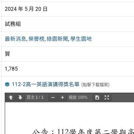
2024 年 5 月 20 日
試務組
最新消息
,
榮譽榜
,
綠園新聞
,
學生園地
賀
1,785
112-2高一英語演講得獎名單
(點擊下載檔案)
頁次
1
/
1
縮放
100%