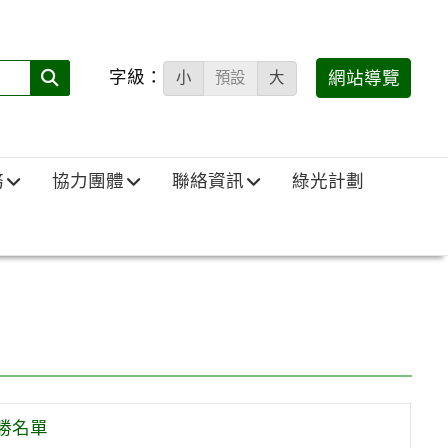
字級：
送出
網站導覽
小
預設
大
搜
尋
(必
務
協力團體
聯絡資訊
綠光計劃
填)：
勝名單