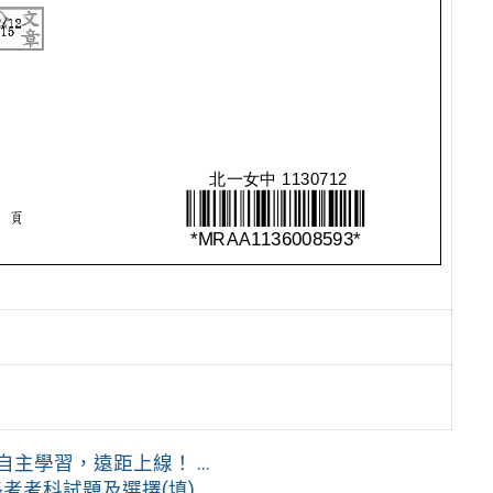
學習，遠距上線！ ...
科試題及選擇(填) ...