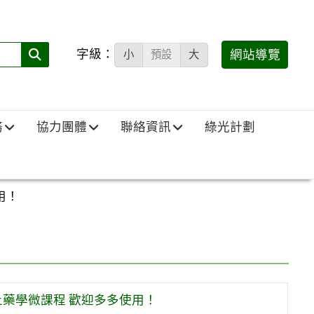
字級：
送出
網站導覽
小
預設
大
搜
尋
(必
務
協力團體
聯絡資訊
綠光計劃
填)：
用！
藥學微課程 歡迎多多使用！