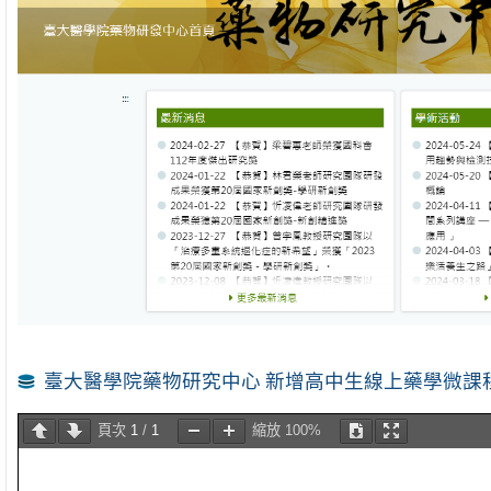
臺大醫學院藥物研究中心 新增高中生線上藥學微課
頁次
1
/
1
縮放
100%