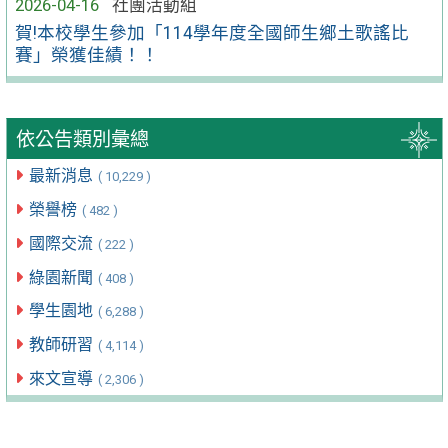
2026-04-16
社團活動組
賀!本校學生參加「114學年度全國師生鄉土歌謠比
賽」榮獲佳績！！
依公告類別彙總
最新消息
( 10,229 )
榮譽榜
( 482 )
國際交流
( 222 )
綠園新聞
( 408 )
學生園地
( 6,288 )
教師研習
( 4,114 )
來文宣導
( 2,306 )