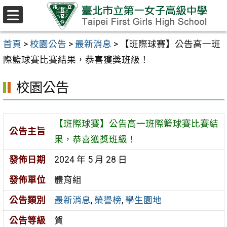
跳至主要內容區
選
單
首頁
>
校園公告
>
最新消息
>
【班際球賽】公告高一班
際籃球賽比賽結果，恭喜獲獎班級！
校園公告
【班際球賽】公告高一班際籃球賽比賽結
公告主旨
果，恭喜獲獎班級！
發佈日期
2024 年 5 月 28 日
發佈單位
體育組
公告類別
最新消息
,
榮譽榜
,
學生園地
公告等級
賀