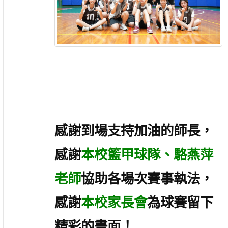
感謝到場支持加油的師長，
感謝
本校籃甲球隊、駱燕萍
老師
協助各場次賽事執法，
感謝
本校家長會
為球賽留下
精彩的畫面！