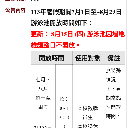
113年暑假期間7月1日至~8月29日
公告內容
游泳池開放時間如下：
更新： 8月15日 (四) 游泳池因場地
維護整日不開放。
開放時間
使用對象
備註
無特殊
七月、
情況
八月
下，暑
週一至
期常態
12：
周五
性開放
00~1
本校教職
時間。
3：0
員生
0
本校退休
7月22日