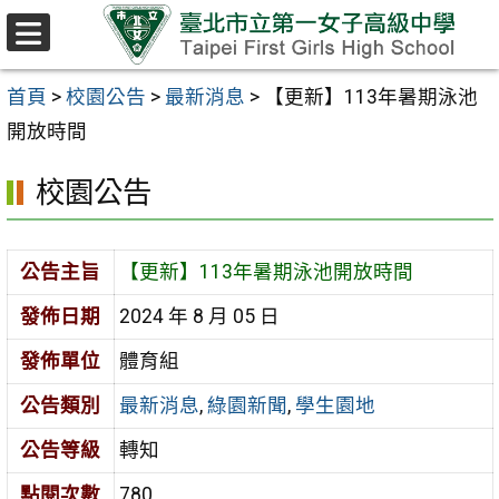
跳至主要內容區
選
單
首頁
>
校園公告
>
最新消息
>
【更新】113年暑期泳池
開放時間
校園公告
公告主旨
【更新】113年暑期泳池開放時間
發佈日期
2024 年 8 月 05 日
發佈單位
體育組
公告類別
最新消息
,
綠園新聞
,
學生園地
公告等級
轉知
點閱次數
780