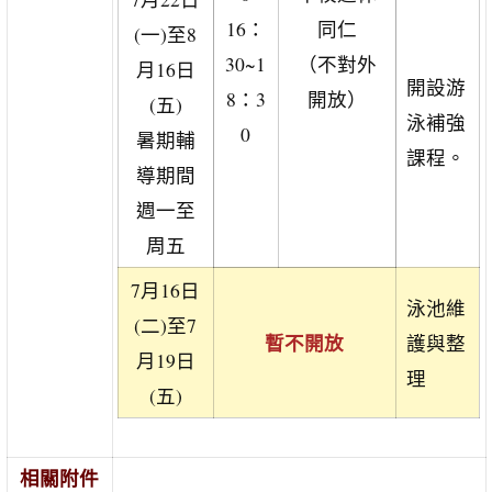
16：
同仁
(一)至8
30~1
（不對外
月16日
開設游
8：3
開放）
(五)
泳補強
0
暑期輔
課程。
導期間
週一至
周五
7月16日
泳池維
(二)至7
暫不開放
護與整
月19日
理
(五)
相關附件