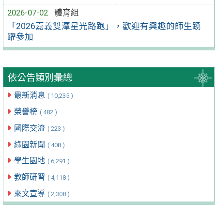
2026-07-02
體育組
「2026嘉義雙潭星光路跑」，歡迎有興趣的師生踴
躍參加
依公告類別彙總
最新消息
( 10,235 )
榮譽榜
( 482 )
國際交流
( 223 )
綠園新聞
( 408 )
學生園地
( 6,291 )
教師研習
( 4,118 )
來文宣導
( 2,308 )