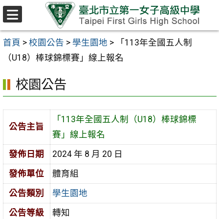
跳至主要內容區
選
單
首頁
>
校園公告
>
學生園地
>
「113年全國五人制
（U18）棒球錦標賽」線上報名
校園公告
「113年全國五人制（U18）棒球錦標
公告主旨
賽」線上報名
發佈日期
2024 年 8 月 20 日
發佈單位
體育組
公告類別
學生園地
公告等級
轉知