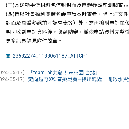
(三)寄送動手做材料包信封封面及團體參觀前測調查表
(四)倘以社會福利團體名義申請本計畫者，除上述文
封面及團體參觀前測調查表等）外，需再檢附申請單位
明。收到申請資料後，隨到隨審，並依申請資料完整
更多訊息詳見附件簡章。
23632274_1133061187_ATTCH1
024-05-17】
「teamLab共創！未來園 台北」
024-05-17】
定向越野X科普挑戰賽—找出鑰匙，開啟水資