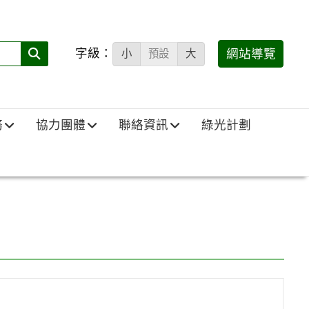
字級：
送出
網站導覽
小
預設
大
搜
尋
(必
務
協力團體
聯絡資訊
綠光計劃
填)：