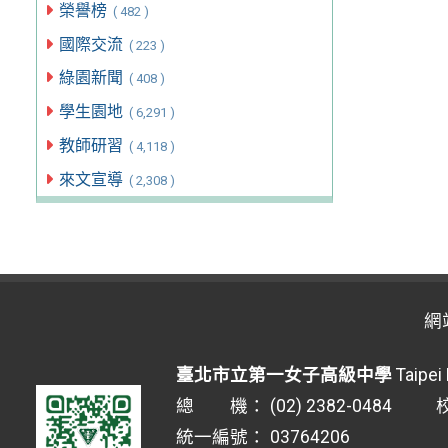
榮譽榜
( 482 )
國際交流
( 223 )
綠園新聞
( 408 )
學生園地
( 6,291 )
教師研習
( 4,118 )
來文宣導
( 2,308 )
網
臺北市立第一女子高級中學
Taipei 
總 機： (02) 2382-0484 校安
統一編號： 03764206