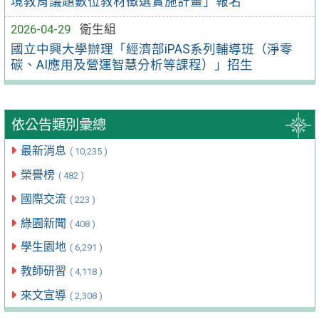
境教育議題數位教材徵選實施計畫」報名
2026-04-29
衛生組
國立中興大學辦理「經濟部iPAS系列輔導班（淨零
碳、AI應用及營運智慧分析等課程）」招生
依公告類別彙總
最新消息
( 10,235 )
榮譽榜
( 482 )
國際交流
( 223 )
綠園新聞
( 408 )
學生園地
( 6,291 )
教師研習
( 4,118 )
來文宣導
( 2,308 )