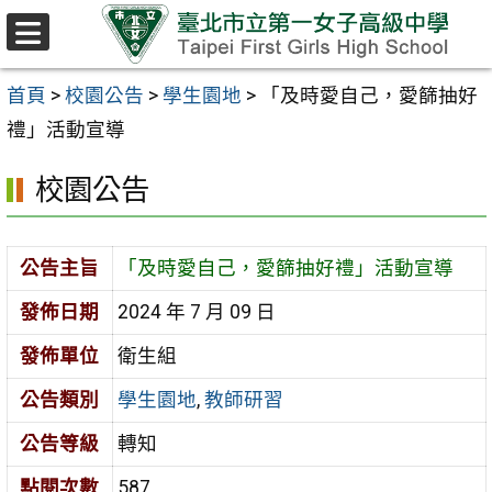
跳至主要內容區
選
單
首頁
>
校園公告
>
學生園地
>
「及時愛自己，愛篩抽好
禮」活動宣導
校園公告
公告主旨
「及時愛自己，愛篩抽好禮」活動宣導
發佈日期
2024 年 7 月 09 日
發佈單位
衛生組
公告類別
學生園地
,
教師研習
公告等級
轉知
點閱次數
587