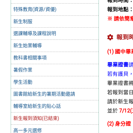
報到時間
特殊教育(資源/資優)
報到地點
※ 請依
新生制服
選課輔導及課程說明
報到
新生始業輔導
(1) 國
教科書相關事項
畢業證書
暑假作業
若有護貝
學生活動
畢業證書
若報到當
圖書館給新生的暑期活動邀請
請於新生
輔導室給新生的貼心話
並於
7/12(
新生報到須知(已結束)
(2) 身分證
高一多元選修