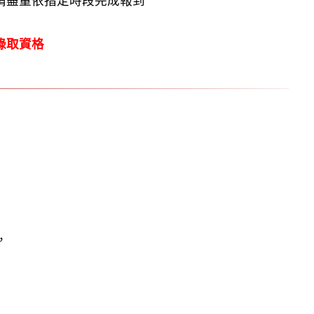
請盡量依指定時段完成報到
錄取資格
，
，