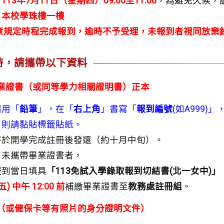
：
113年7月11日（星期四）09:00至11:00
，為避免久候，
：
本校學珠樓一樓
簡章規定時程完成報到，逾時不予受理，未報到者視同放棄
時，請攜帶以下資料
中畢業證書（或同等學力相關證明書）
正本
請用「
鉛筆
」，在「
右上角
」書寫「
報到編號
(如A999)」
，則請黏貼標籤貼紙。
將於開學完成註冊後發還（約十月中旬）。
日未攜帶畢業證書者，
報到當日填具
「113免試入學錄取報到切結書(北一女中)」
五) 中午 12:00 前
補繳畢業證書至
教務處註冊組
。
（或健保卡等有照片的身分證明文件）