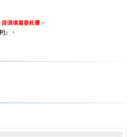
，
毋須填寫委託書
。
中)
」，