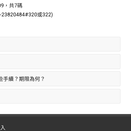
09，共7碼
20484#320或322)
些手續？期限為何？
登入