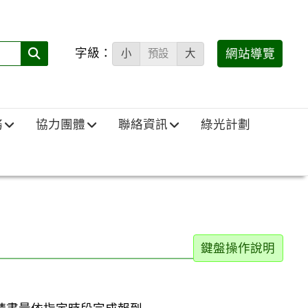
字級：
送出
網站導覽
小
預設
大
搜
尋
(必
務
協力團體
聯絡資訊
綠光計劃
填)：
鍵盤操作說明