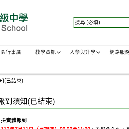
綠園行事曆
教學資訊
入學與升學
網路服
知(已結束)
報到須知(已結束)
：
採
實體報到