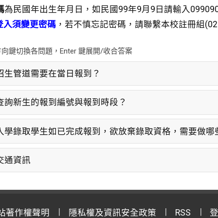
碼
為民國年出生年月日，如民國99年9月9日請輸入09909
登入須變更密碼
，若不慎忘記密碼，請聯繫本校註冊組(02-238
向鍵切換各問題，Enter 鍵展開/收合答案
招生管道需要在當日報到？
查詢新生的報到編號與報到時段？
入學錄取學生如已完成報到，欲放棄錄取資格，需要做哪
交通資訊
站著作權聲明
隱私權及資訊安全政策
RSS