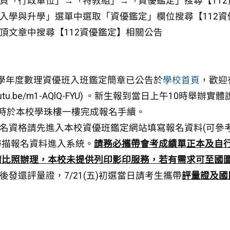
首頁「行政單位」→「特教組」→「資優鑑定」搜尋【11
「入學與升學」選單中選取「資優鑑定」欄位搜尋【112
置頂文章中搜尋【112資優鑑定】相關公告
12學年度數理資優班入班鑑定簡章已公告於
學校首頁
，歡迎
://youtu.be/m1-AQlQ-FYU) 。新生報到當日上午1
5時於本校學珠樓一樓完成報名手續。
報名資格請先進入本校資優班鑑定網站填寫報名資料(可參
掃描報名資料進入系統。
請務必攜帶會考成績單正本及自
請比照辦理，本校未提供列印影印服務，若有需求可至國
功後發還評量證，7/21(五)初選當日請考生攜帶
評量證及國