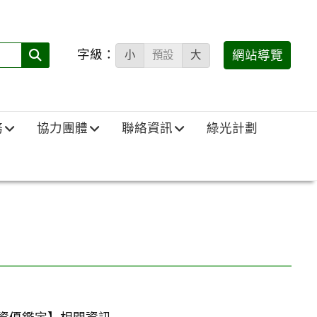
字級：
送出
網站導覽
小
預設
大
搜
尋
(必
務
協力團體
聯絡資訊
綠光計劃
填)：