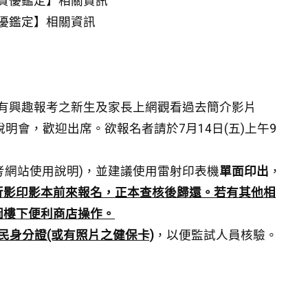
2資優鑑定】相關資訊
資優鑑定】相關資訊
有興趣報考之新生及家長上網觀看過去簡介影片
0時舉辦實體說明會，歡迎出席。欲報名者請於7月14日(五)上午9
考網站使用說明)，並建議使用雷射印表機
單面印出
，
行影印影本前來報名，正本查核後歸還。若有其他相
圖樓下便利商店操作。
民身分證(或有照片之健保卡)
，以便監試人員核驗。