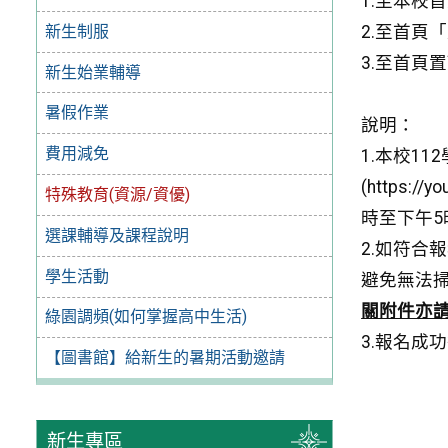
1.至本校
新生制服
2.至首頁
3.至首頁
新生始業輔導
暑假作業
說明：
費用減免
1.本校1
(https
特殊教育(資源/資優)
時至下午
選課輔導及課程說明
2.如符合
學生活動
避免無法
關附件亦
綠園調頻(如何掌握高中生活)
3.報名成
【圖書館】給新生的暑期活動邀請
新生專區