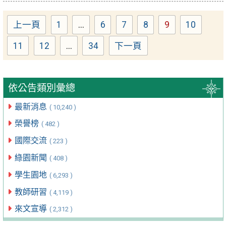
上一頁
1
...
6
7
8
9
10
Page
Page
Page
Page
Page
Page
11
12
...
34
下一頁
Page
Page
Page
依公告類別彙總
最新消息
( 10,240 )
榮譽榜
( 482 )
國際交流
( 223 )
綠園新聞
( 408 )
學生園地
( 6,293 )
教師研習
( 4,119 )
來文宣導
( 2,312 )