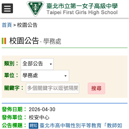
跳至主要內容區
選
單
首頁
>
校園公告
校園公告
- 學務處
類別：
單位：
送
關鍵字：
出
2026-04-30
校安中心
臺北市高中職性別平等教育「教師如
轉知