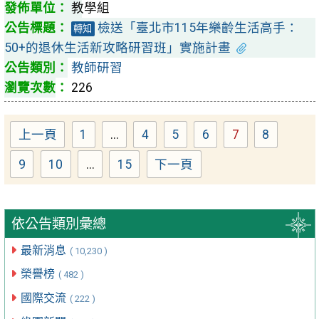
教學組
檢送「臺北市115年樂齡生活高手：
轉知
50+的退休生活新攻略研習班」實施計畫
教師研習
226
上一頁
1
...
4
5
6
7
8
Page
Page
Page
Page
Page
Page
9
10
...
15
下一頁
Page
Page
Page
依公告類別彙總
最新消息
( 10,230 )
榮譽榜
( 482 )
國際交流
( 222 )