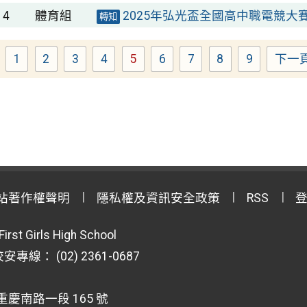
14
體育組
2025年弘光盃全國高中職電競大賽
轉知
1
2
3
4
5
6
7
8
9
下一
Page
Page
Page
Page
Page
Page
Page
Page
Page
站著作權聲明
隱私權及資訊安全政策
RSS
First Girls High School
專線： (02) 2361-0687
重慶南路一段 165 號