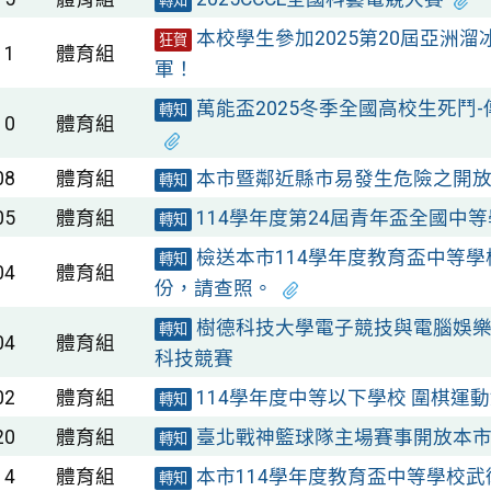
轉知
本校學生參加2025第20屆亞洲
狂賀
11
體育組
軍！
萬能盃2025冬季全國高校生死鬥
轉知
10
體育組
08
體育組
本市暨鄰近縣市易發生危險之開
轉知
05
體育組
114學年度第24屆青年盃全國中
轉知
檢送本市114學年度教育盃中等
轉知
04
體育組
份，請查照。
樹德科技大學電子競技與電腦娛樂科學
轉知
04
體育組
科技競賽
02
體育組
114學年度中等以下學校 圍棋運
轉知
20
體育組
臺北戰神籃球隊主場賽事開放本
轉知
14
體育組
本市114學年度教育盃中等學校
轉知