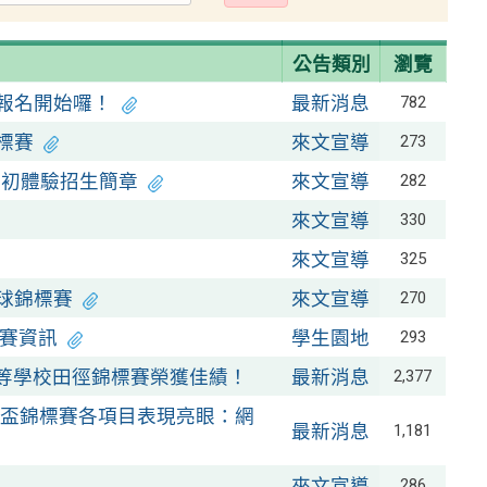
出
公告類別
瀏覽
班報名開始囉！
最新消息
782
標賽
來文宣導
273
動初體驗招生簡章
來文宣導
282
來文宣導
330
來文宣導
325
球錦標賽
來文宣導
270
競賽資訊
學生園地
293
中等學校田徑錦標賽榮獲佳績！
最新消息
2,377
盃錦標賽各項目表現亮眼：網
最新消息
1,181
來文宣導
286