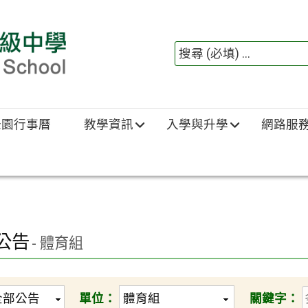
綠園行事曆
教學資訊
入學與升學
網路服
公告
- 體育組
單位：
關鍵字：