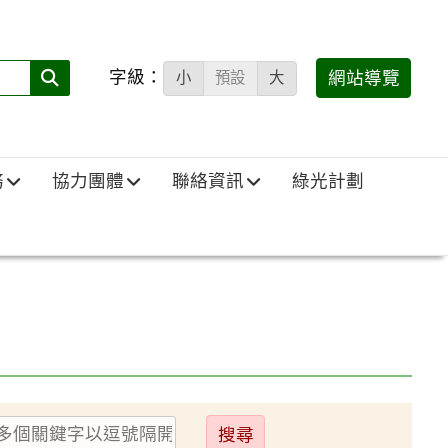
字級：
送出
網站導覽
小
預設
大
搜
尋
(必
務
協力團體
聯絡資訊
綠光計劃
填)：
送