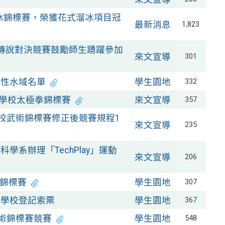
溜冰錦標賽，榮獲花式溜冰項目冠
最新消息
1,823
-傳說對決競賽鼓勵師生踴躍參加
來文宣導
301
放性水域名單
學生園地
332
等學校太極拳錦標賽
來文宣導
357
學校武術錦標賽修正後競賽規程1
來文宣導
235
系辦理「TechPlay」運動
來文宣導
206
動錦標賽
學生園地
307
市學校登記索票
學生園地
367
武術錦標賽競賽
學生園地
548