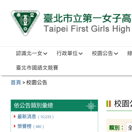
跳至主要內容區
認識北一女
行政單位
校園公告
臺北市國語文競賽
首頁
>
校園公告
校園
依公告類別彙總
最新消息
( 10,233 )
榮譽榜
( 482 )
類別：