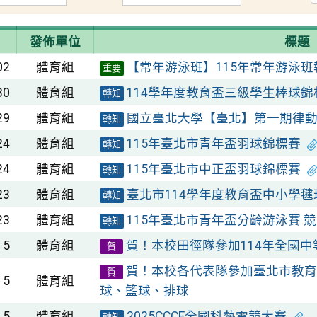
發佈單位
標題
02
體育組
【常年游泳班】115年常年游泳
重要
30
體育組
114學年度教育盃三級學生棒球錦
轉知
29
體育組
國立臺北大學【臺北】第一期律
轉知
24
體育組
115年臺北市青年盃羽球錦標賽
轉知
24
體育組
115年臺北市中正盃羽球錦標賽
轉知
23
體育組
臺北市114學年度教育盃中小學毽
轉知
23
體育組
115年臺北市青年盃分齡游泳賽 
轉知
15
體育組
賀！本校田徑隊參加114年全國
賀
賀！本校各代表隊參加臺北市教育
賀
15
體育組
球、籃球、排球
15
體育組
2025CCCE全國科藝電競大賽