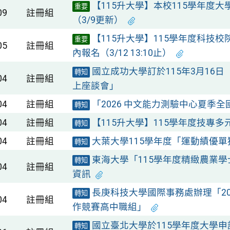
【115升大學】本校115學年度
重要
09
註冊組
（3/9更新）
【115升大學】115學年度科技
重要
05
註冊組
內報名（3/12 13:10止）
國立成功大學訂於115年3月16
轉知
04
註冊組
上座談會」
04
註冊組
「2026 中文能力測驗中心夏季
轉知
04
註冊組
【115升大學】115學年度技專
轉知
04
註冊組
大葉大學115學年度「運動績優
轉知
東海大學「115學年度精緻農業
轉知
04
註冊組
資訊
長庚科技大學國際事務處辦理「2
轉知
04
註冊組
作競賽高中職組」
國立臺北大學於115學年度大學
轉知