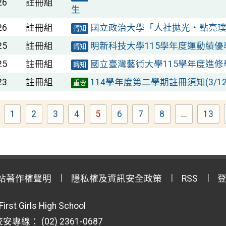
26
註冊組
生
26
註冊組
國立政治大學「人社拋光・點亮
轉知
25
註冊組
明新科技大學115學年度運動績
轉知
25
註冊組
國立臺灣藝術大學115學年度進
轉知
23
註冊組
114學年度第二學期註冊須知(3/12~
重要
1
2
3
4
5
6
7
8
...
13
Page
Page
Page
Page
Page
Page
Page
Page
Pag
站著作權聲明
隱私權及資訊安全政策
RSS
First Girls High School
專線： (02) 2361-0687