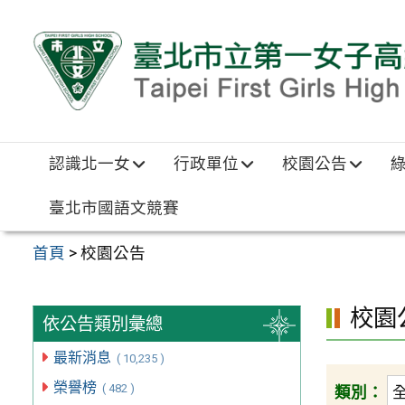
跳至主要內容區
認識北一女
行政單位
校園公告
臺北市國語文競賽
首頁
>
校園公告
校園
依公告類別彙總
最新消息
( 10,235 )
榮譽榜
( 482 )
類別：