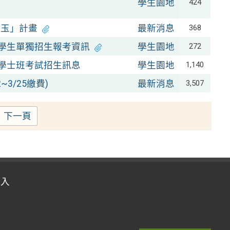
學生園地
424
璞玉」計畫
最新消息
368
優學生單獨招生報考資訊
學生園地
272
修學士班考試招生訊息
學生園地
1,140
3/25繳費)
最新消息
3,507
下一頁
e
登入