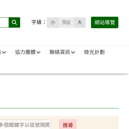
字級：
送出
網站導覽
小
預設
大
搜
尋
(必
務
協力團體
聯絡資訊
綠光計劃
填)：
送