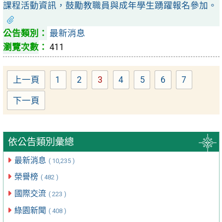
課程活動資訊，鼓勵教職員與成年學生踴躍報名參加。
最新消息
411
上一頁
1
2
3
4
5
6
7
Page
Page
Page
Page
Page
Page
Page
下一頁
依公告類別彙總
最新消息
( 10,235 )
榮譽榜
( 482 )
國際交流
( 223 )
綠園新聞
( 408 )