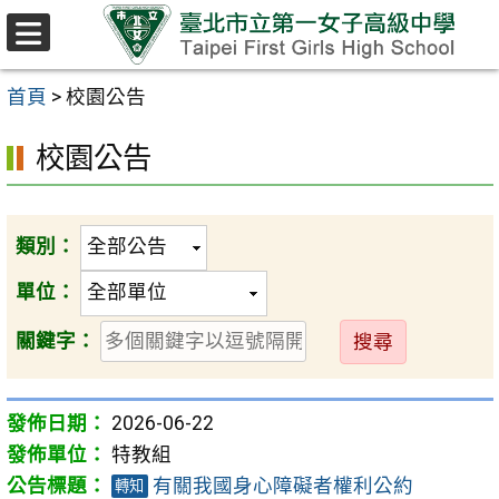
跳至主要內容區
選
單
首頁
>
校園公告
校園公告
類別：
單位：
送
關鍵字：
出
2026-06-22
特教組
有關我國身心障礙者權利公約
轉知