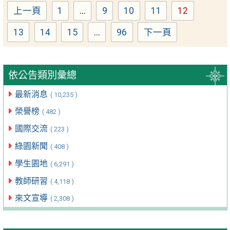
上一頁
1
...
9
10
11
12
Page
Page
Page
Page
Page
13
14
15
...
96
下一頁
Page
Page
Page
Page
依公告類別彙總
最新消息
( 10,235 )
榮譽榜
( 482 )
國際交流
( 223 )
綠園新聞
( 408 )
學生園地
( 6,291 )
教師研習
( 4,118 )
來文宣導
( 2,308 )