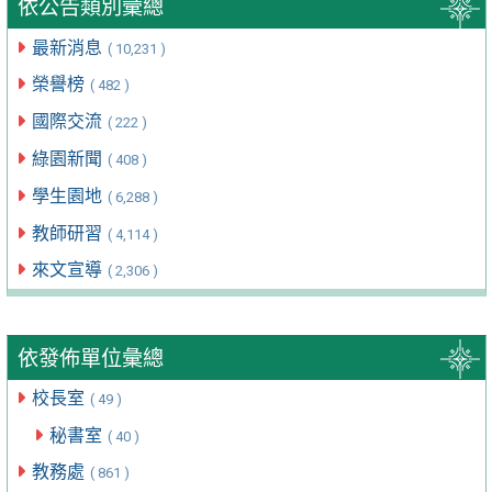
依公告類別彙總
最新消息
( 10,231 )
榮譽榜
( 482 )
國際交流
( 222 )
綠園新聞
( 408 )
學生園地
( 6,288 )
教師研習
( 4,114 )
來文宣導
( 2,306 )
依發佈單位彙總
校長室
( 49 )
秘書室
( 40 )
教務處
( 861 )