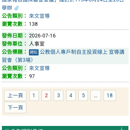
舉辦
來文宣導
138
2026-07-16
人事室
公教個人專戶制自主投資線上 宣導講
轉知
習會（第3場）
來文宣導
97
上一頁
1
2
3
4
5
...
18
Page
Page
Page
Page
Page
Page
下一頁