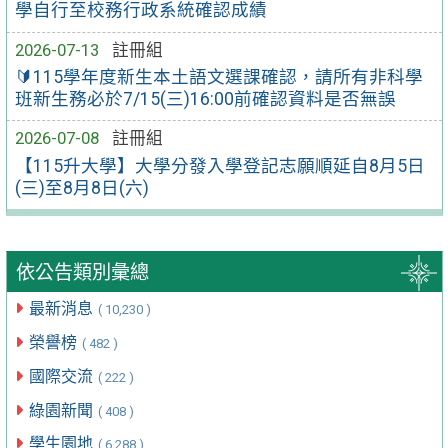
學自行至校務行政系統確認成績
2026-07-13
註冊組
🔰115學年度新生本土語文選課確認，請所有非科學
班新生務必於7/15(三)16:00前確認資料是否無誤
2026-07-08
註冊組
【115升大學】大學分發入學登記志願順延自8月5日
(三)至8月8日(六)
依公告類別彙總
最新消息
( 10,230 )
榮譽榜
( 482 )
國際交流
( 222 )
綠園新聞
( 408 )
學生園地
( 6,288 )