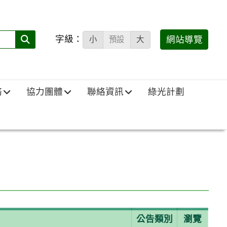
字級：
送出
網站導覽
小
預設
大
搜
尋
(必
務
協力團體
聯絡資訊
綠光計劃
填)：
公告類別
瀏覽