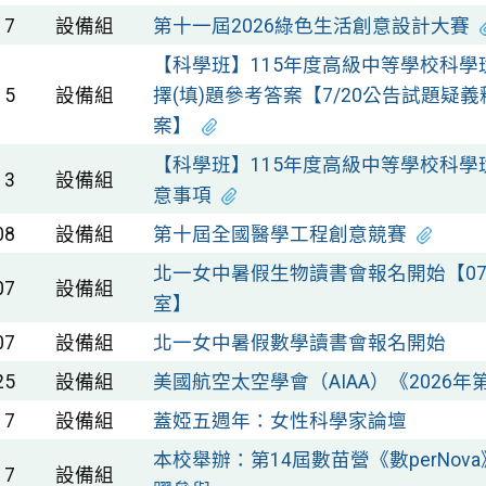
17
設備組
第十一屆2026綠色生活創意設計大賽
【科學班】115年度高級中等學校科
15
設備組
擇(填)題參考答案【7/20公告試題
案】
【科學班】115年度高級中等學校科
13
設備組
意事項
08
設備組
第十屆全國醫學工程創意競賽
北一女中暑假生物讀書會報名開始【07
07
設備組
室】
07
設備組
北一女中暑假數學讀書會報名開始
25
設備組
美國航空太空學會（AIAA）《2026
17
設備組
蓋婭五週年：女性科學家論壇
本校舉辦：第14屆數苗營《數perNo
17
設備組