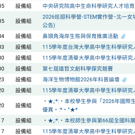
05
設備組
中央研究院高中生命科學研究人才培育
2026巡迴科學營-STEM實作營−北一
05
設備組
公告)
04
設備組
鼻頭角海岸生態與保育推廣活動
03
設備組
115學年度台灣大學高中學生科學研究
30
設備組
115學年度清華大學高中學生科學研究
30
設備組
第七屆遠哲文創科學探究競賽
23
設備組
海洋生物博物館2026年科普論壇
20
設備組
115學年度清華大學高中學生科學研究人
‧★,:*:‧本校學生參與「2026年國
20
設備組
優異‧:*‧°★*
17
設備組
‧★,:*:‧本校師生參與第66屆全國科展
17
設備組
115學年度清華大學高中學生科學研究