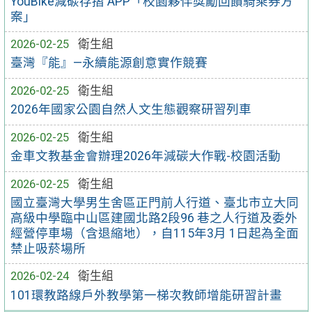
YouBike減碳存摺 APP「校園夥伴獎勵回饋騎乘券方
案」
2026-02-25
衛生組
臺灣『能』—永續能源創意實作競賽
2026-02-25
衛生組
2026年國家公園自然人文生態觀察研習列車
2026-02-25
衛生組
金車文教基金會辦理2026年減碳大作戰-校園活動
2026-02-25
衛生組
國立臺灣大學男生舍區正門前人行道、臺北市立大同
高級中學臨中山區建國北路2段96 巷之人行道及委外
經營停車場（含退縮地），自115年3月 1日起為全面
禁止吸菸場所
2026-02-24
衛生組
101環教路線戶外教學第一梯次教師增能研習計畫