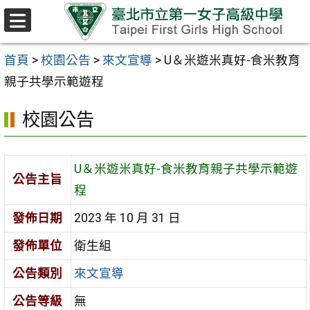
跳至主要內容區
選
單
首頁
>
校園公告
>
來文宣導
>
U＆米遊米真好-食米教育
親子共學示範遊程
校園公告
U＆米遊米真好-食米教育親子共學示範遊
公告主旨
程
發佈日期
2023 年 10 月 31 日
發佈單位
衛生組
公告類別
來文宣導
公告等級
無