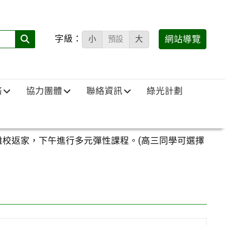
字級：
送出
網站導覽
小
預設
大
搜
尋
(必
務
協力團體
聯絡資訊
綠光計劃
填)：
12點離校返家，下午進行多元彈性課程。(高三同學可選擇