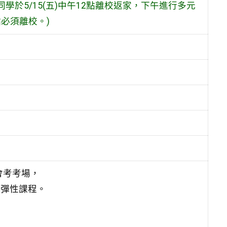
同學於5/15(五)中午12點離校返家，下午進行多元
必須離校。)
育會考考場，
元彈性課程。