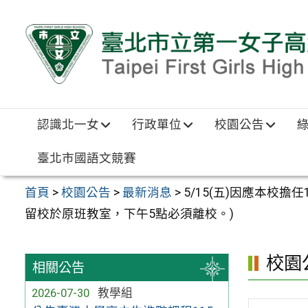
跳至主要內容區
認識北一女
行政單位
校園公告
臺北市國語文競賽
首頁
>
校園公告
>
最新消息
>
5/15(五)因應本校
留校於原班教室，下午5點必須離校。)
校園
相關公告
2026-07-30
教學組