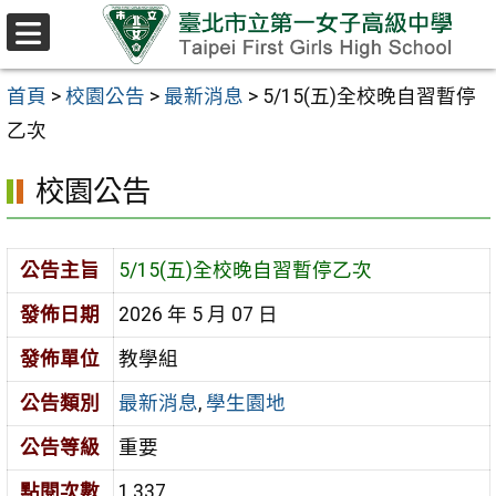
跳至主要內容區
選
單
首頁
>
校園公告
>
最新消息
>
5/15(五)全校晚自習暫停
乙次
校園公告
公告主旨
5/15(五)全校晚自習暫停乙次
發佈日期
2026 年 5 月 07 日
發佈單位
教學組
公告類別
最新消息
,
學生園地
公告等級
重要
點閱次數
1,337