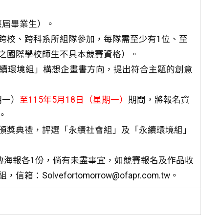
應屆畢業生）。
跨校、跨科系所組隊參加，每隊需至少有1位、至
之國際學校師生不具本競賽資格）。
永續環境組」構想企畫書方向，提出符合主題的創意
期一）
至115年5月18日（星期一）
期間，將報名資
）。
辦理頒獎典禮，評選「永續社會組」及「永續環境組」
宣傳海報各1份，倘有未盡事宜，如競賽報名及作品收
箱：Solvefortomorrow@ofapr.com.tw。