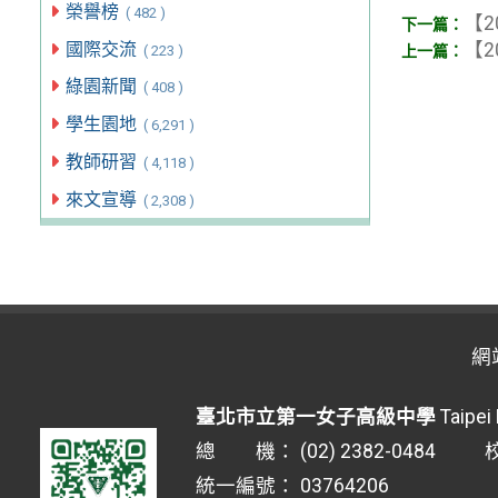
榮譽榜
( 482 )
【2
【2
國際交流
( 223 )
綠園新聞
( 408 )
學生園地
( 6,291 )
教師研習
( 4,118 )
來文宣導
( 2,308 )
網
臺北市立第一女子高級中學
Taipei 
總 機： (02) 2382-0484 校安
統一編號： 03764206