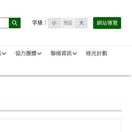
字級：
送出
網站導覽
小
預設
大
搜
尋
(必
務
協力團體
聯絡資訊
綠光計劃
填)：