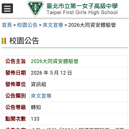
跳至主要內容區
選
單
首頁
>
校園公告
>
來文宣導
>
2026大同資安體驗營
校園公告
公告主旨
2026大同資安體驗營
發佈日期
2026 年 5 月 12 日
發佈單位
資訊組
公告類別
來文宣導
公告等級
轉知
點閱次數
133