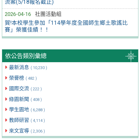
流案(5/18報名截止)
2026-04-16
社團活動組
賀!本校學生參加「114學年度全國師生鄉土歌謠比
賽」榮獲佳績！！
依公告類別彙總
最新消息
( 10,230 )
榮譽榜
( 482 )
國際交流
( 222 )
綠園新聞
( 408 )
學生園地
( 6,288 )
教師研習
( 4,114 )
來文宣導
( 2,306 )