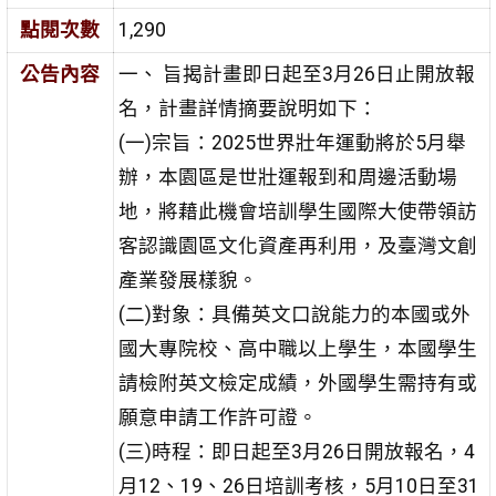
點閱次數
1,290
公告內容
一、 旨揭計畫即日起至3月26日止開放報
名，計畫詳情摘要說明
如下：
(一)宗旨：2025世界壯年運動將於5月舉
辦，本園區是世壯運
報到和周邊活動場
地，將藉此機會培訓學生國際大使帶
領訪
客認識園區文化資產再利用，及臺灣文創
產業發展
樣貌。
(二)對象：具備英文口說能力的本國或外
國大專院校、高中
職以上學生，本國學生
請檢附英文檢定成績，外國學生
需持有或
願意申請工作許可證。
(三)時程：即日起至3月26日開放報名，4
月12、19、26日培
訓考核，5月10日至31