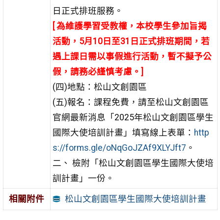
日正式排班服務。
[ 為維護學習受教權，
本校學生參加旨揭
活動，
5
月
10
日至
31
日正式排班期間，若
遇上課日需以事假進行活動，
暫不擬予公
假，請務必謹慎考慮。
]
(四)地點：松山文創園區
(五)報名：課程免費，請至松山文創園區
官網最新消息
「2025年松山文創園區學生
國際大使培訓計畫」填寫線
上表單：
http
s://forms.gle/oNqGoJZAf9XLYJft7
。
二、 檢附「松山文創園區學生國際大使培
訓計畫」一份。
松山文創園區學生國際大使培訓計畫
相關附件