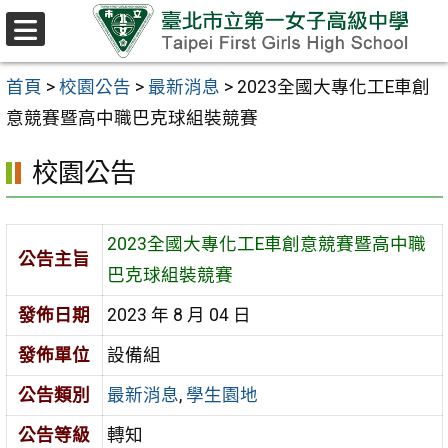
跳至主要內容區
選
單
首頁
>
校園公告
>
最新消息
>
2023全國大專化工E車創
意競賽暨高中職巴克球組裝競賽
校園公告
2023全國大專化工E車創意競賽暨高中職
公告主旨
巴克球組裝競賽
發佈日期
2023 年 8 月 04 日
發佈單位
設備組
公告類別
最新消息
,
學生園地
公告等級
轉知