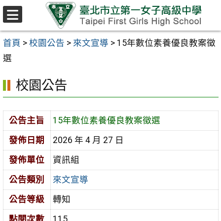
跳至主要內容區
選
單
首頁
>
校園公告
>
來文宣導
>
15年數位素養優良教案徵
選
校園公告
公告主旨
15年數位素養優良教案徵選
發佈日期
2026 年 4 月 27 日
發佈單位
資訊組
公告類別
來文宣導
公告等級
轉知
點閱次數
115