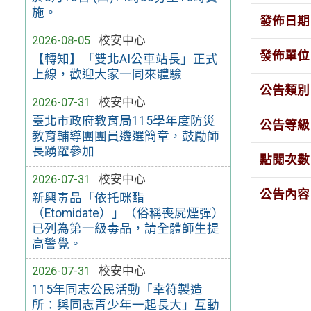
施。
發佈日期
2026-08-05
校安中心
發佈單位
【轉知】「雙北AI公車站長」正式
上線，歡迎大家一同來體驗
公告類別
2026-07-31
校安中心
臺北市政府教育局115學年度防災
公告等級
教育輔導團團員遴選簡章，鼓勵師
長踴躍參加
點閱次數
2026-07-31
校安中心
公告內容
新興毒品「依托咪酯
（Etomidate）」（俗稱喪屍煙彈）
已列為第一級毒品，請全體師生提
高警覺。
2026-07-31
校安中心
115年同志公民活動「幸符製造
所：與同志青少年一起長大」互動