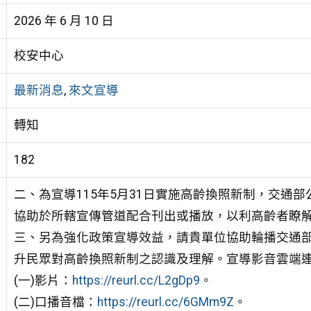
2026 年 6 月 10 日
校安中心
最新消息
,
來文宣導
轉知
182
二、為宣導115年5月31日實施高齡換照新制，交通
協助於所轄宣傳管道配合刊出或播放，以利高齡者瞭
三、另為強化政策宣導效益，請貴單位協助輪播交通
升民眾對高齡換照新制之認識及理解。宣導影音雲端
(一)影片：
https://reurl.cc/L2gDp9
。
(二)口播音檔：
https://reurl.cc/6GMm9Z
。