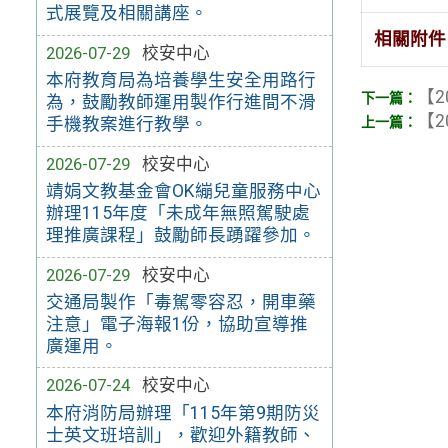
式展覽及相關講座。
相關附件
2026-07-29
校安中心
本府教育局為培養學生安全用路行
【2
為，鼓勵教師運用製作行進間不滑
【2
手機教案進行教學。
2026-07-29
校安中心
靖娟文教基金會OK繃兒童服務中心
辦理115年度「未成年無照駕駛處
理推廣課程」鼓勵師長踴躍參加。
2026-07-29
校安中心
交通局製作「毒駕零容忍，開車藥
注意」電子海報1份，協助宣導推
廣運用。
2026-07-24
校安中心
本府消防局辦理「115年第9期防災
士英文班培訓」，歡迎外籍教師、