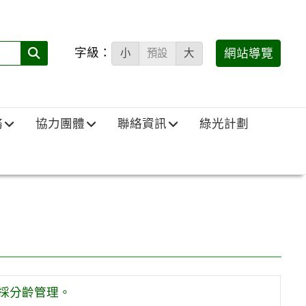
字級：
送出
網站導覽
小
預設
大
搜
尋
(必
務
協力團體
聯絡資訊
綠光計劃
填)：
上採分齡管理。