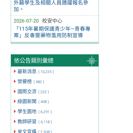
外籍學生及相關人員踴躍報名參
加。
2026-07-20
校安中心
「115年暑期保護青少年—青春專
案」反毒暨藥物濫用防制宣導
依公告類別彙總
最新消息
( 10,235 )
榮譽榜
( 482 )
國際交流
( 223 )
綠園新聞
( 408 )
學生園地
( 6,291 )
教師研習
( 4,118 )
來文宣導
( 2,308 )