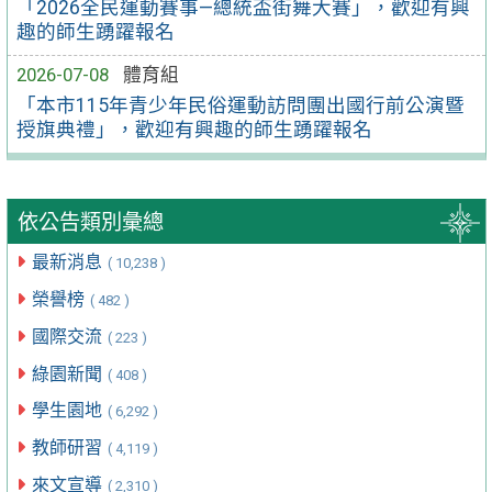
「2026全民運動賽事—總統盃街舞大賽」，歡迎有興
趣的師生踴躍報名
2026-07-08
體育組
「本市115年青少年民俗運動訪問團出國行前公演暨
授旗典禮」，歡迎有興趣的師生踴躍報名
依公告類別彙總
最新消息
( 10,238 )
榮譽榜
( 482 )
國際交流
( 223 )
綠園新聞
( 408 )
學生園地
( 6,292 )
教師研習
( 4,119 )
來文宣導
( 2,310 )