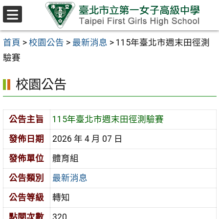
跳至主要內容區
選
單
首頁
>
校園公告
>
最新消息
>
115年臺北市週末田徑測
驗賽
校園公告
公告主旨
115年臺北市週末田徑測驗賽
發佈日期
2026 年 4 月 07 日
發佈單位
體育組
公告類別
最新消息
公告等級
轉知
點閱次數
320