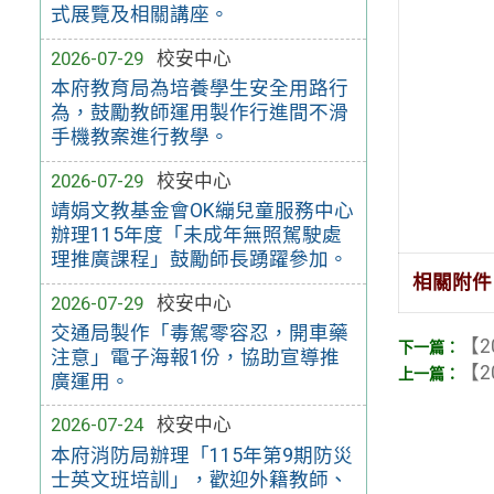
式展覽及相關講座。
2026-07-29
校安中心
本府教育局為培養學生安全用路行
為，鼓勵教師運用製作行進間不滑
手機教案進行教學。
2026-07-29
校安中心
靖娟文教基金會OK繃兒童服務中心
辦理115年度「未成年無照駕駛處
理推廣課程」鼓勵師長踴躍參加。
相關附件
2026-07-29
校安中心
交通局製作「毒駕零容忍，開車藥
【2
注意」電子海報1份，協助宣導推
【2
廣運用。
2026-07-24
校安中心
本府消防局辦理「115年第9期防災
士英文班培訓」，歡迎外籍教師、