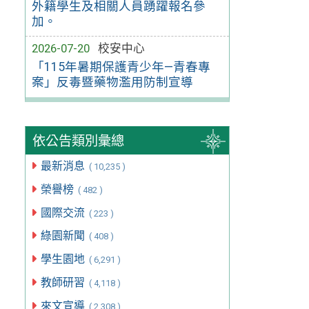
外籍學生及相關人員踴躍報名參
加。
2026-07-20
校安中心
「115年暑期保護青少年—青春專
案」反毒暨藥物濫用防制宣導
依公告類別彙總
最新消息
( 10,235 )
榮譽榜
( 482 )
國際交流
( 223 )
綠園新聞
( 408 )
學生園地
( 6,291 )
教師研習
( 4,118 )
來文宣導
( 2,308 )