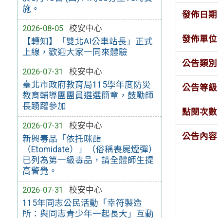
施。
發佈日期
2026-08-05
校安中心
發佈單位
【轉知】「雙北AI公車站長」正式
上線，歡迎大家一同來體驗
公告類別
2026-07-31
校安中心
臺北市政府教育局115學年度防災
公告等級
教育輔導團團員遴選簡章，鼓勵師
長踴躍參加
點閱次數
2026-07-31
校安中心
公告內容
新興毒品「依托咪酯
（Etomidate）」（俗稱喪屍煙彈）
已列為第一級毒品，請全體師生提
高警覺。
2026-07-31
校安中心
115年同志公民活動「幸符製造
所：與同志青少年一起長大」互動