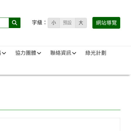
字級：
送出
網站導覽
小
預設
大
搜
尋
(必
務
協力團體
聯絡資訊
綠光計劃
填)：