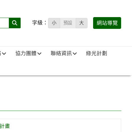
字級：
送出
網站導覽
小
預設
大
搜
尋
(必
務
協力團體
聯絡資訊
綠光計劃
填)：
計畫