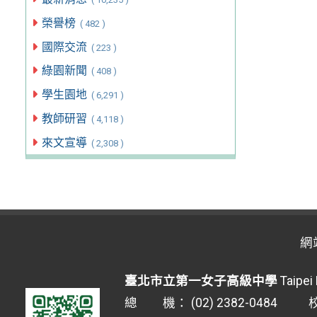
榮譽榜
( 482 )
國際交流
( 223 )
綠園新聞
( 408 )
學生園地
( 6,291 )
教師研習
( 4,118 )
來文宣導
( 2,308 )
網
臺北市立第一女子高級中學
Taipei 
總 機： (02) 2382-0484 校安