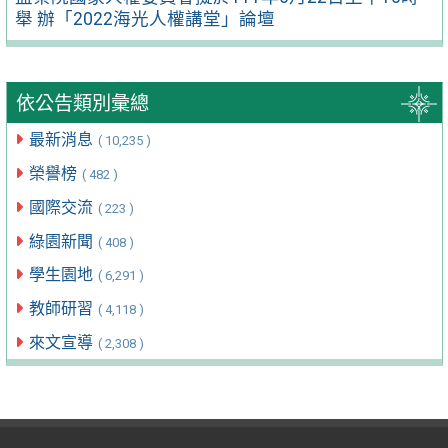
舉 辦「2022海光人權講堂」論壇
依公告類別彙總
最新消息
( 10,235 )
榮譽榜
( 482 )
國際交流
( 223 )
綠園新聞
( 408 )
學生園地
( 6,291 )
教師研習
( 4,118 )
來文宣導
( 2,308 )