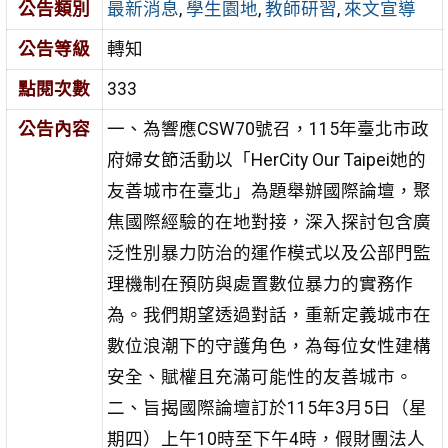
公告類別
最新消息
,
學生園地
,
教師研習
,
來文宣導
公告等級
轉知
點閱次數
333
公告內容
一、為響應CSW70號召，115年臺北市政
府婦女節活動以「HerCity Our Taipei她的
友善城市在臺北」為題舉辦國際論壇，聚
焦國際經驗的在地對接，深入探討包含廣
泛性別暴力防治的運作模式以及公部門監
理機制在預防與處置數位暴力的實務作
為。我們期望透過對話，重新定義城市在
數位浪潮下的守護角色，為每位女性建構
安全、賦權且充滿可能性的友善城市。
二、旨揭國際論壇訂於115年3月5日（星
期四）上午10時至下午4時，假財團法人