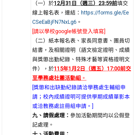
（一）於
12
月
31
日（週三）
23:59
前
填交
線上報名表，連結：
https://forms.gle/Ee
CSeEaBjFN7NxLg6
。
[請以學校google帳號登入填寫]
（二）紙本報名表、家長同意書、團員切
結書，及相關證明（語文檢定證明、成績
與獎懲出勤紀錄、特殊才藝等資格證明文
件），於
115
年
1
月
2
日（週五）
17:00
前
交
至學務處社團活動組
。
[獎懲和出缺勤紀錄請洽學務處生輔組申
請；校內成績證明可提供學期成績單影本
或洽教務處註冊組申請。]
九、請假處理：
參加活動期間均以公假登
記處理。
十、活動費用：