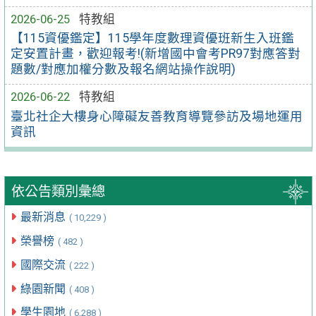
2026-06-25
特教組
【115資優鑑定】115學年度數理資優班新生入班鑑
定安置計畫，歡迎報考!(新增國中會考PR97對應答對
題數/對應加權分數及報名網站操作說明)
2026-06-22
特教組
臺北社企大樓身心障礙友善教育導覽參訪及場地運用
資訊
依公告類別彙總
最新消息
( 10,229 )
榮譽榜
( 482 )
國際交流
( 222 )
綠園新聞
( 408 )
學生園地
( 6,288 )