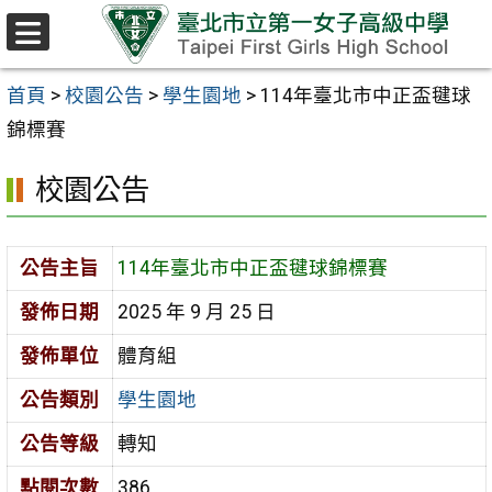
跳至主要內容區
選
單
首頁
>
校園公告
>
學生園地
>
114年臺北市中正盃毽球
錦標賽
校園公告
公告主旨
114年臺北市中正盃毽球錦標賽
發佈日期
2025 年 9 月 25 日
發佈單位
體育組
公告類別
學生園地
公告等級
轉知
點閱次數
386