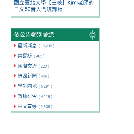
國立臺北大學【三峽】Kimi老師的
日文50音入門班課程
依公告類別彙總
最新消息
( 10,235 )
榮譽榜
( 482 )
國際交流
( 223 )
綠園新聞
( 408 )
學生園地
( 6,291 )
教師研習
( 4,118 )
來文宣導
( 2,308 )