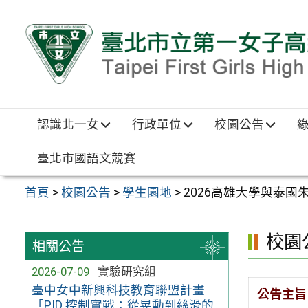
跳至主要內容區
認識北一女
行政單位
校園公告
臺北市國語文競賽
首頁
>
校園公告
>
學生園地
>
2026高雄大學與泰
校園
相關公告
2026-07-09
實驗研究組
臺中女中新興科技教育聯盟計畫
公告主旨
「PID 控制實戰：從晃動到絲滑的