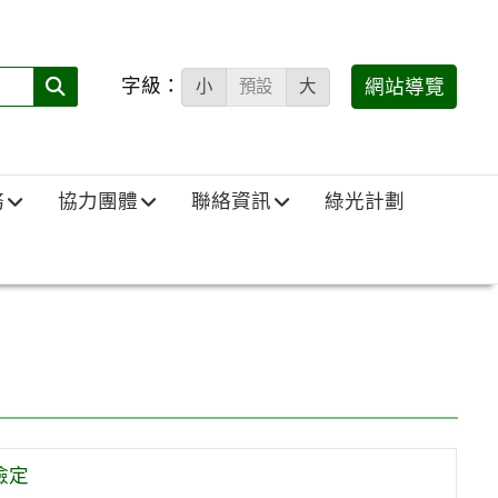
字級：
送出
網站導覽
小
預設
大
搜
尋
(必
務
協力團體
聯絡資訊
綠光計劃
填)：
檢定