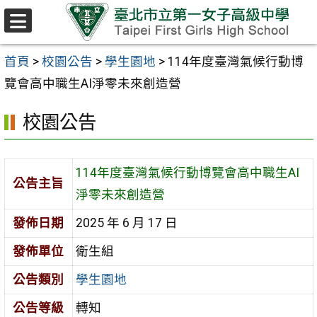
跳至主要內容區
選
單
首頁
>
校園公告
>
學生園地
>
114年度臺灣氣候行動博
覽會高中職生AI淨零未來創造營
校園公告
114年度臺灣氣候行動博覽會高中職生AI
公告主旨
淨零未來創造營
發佈日期
2025 年 6 月 17 日
發佈單位
衛生組
公告類別
學生園地
公告等級
轉知