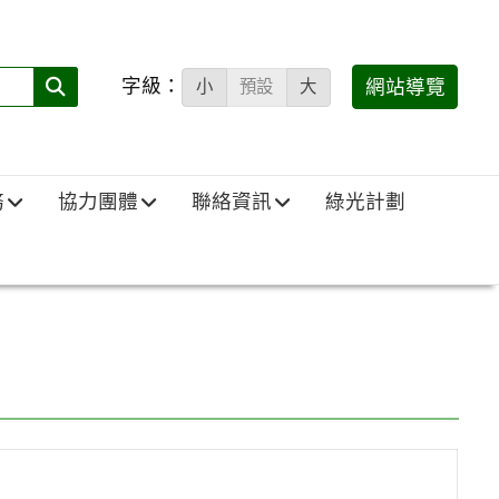
字級：
送出
網站導覽
小
預設
大
搜
尋
(必
務
協力團體
聯絡資訊
綠光計劃
填)：