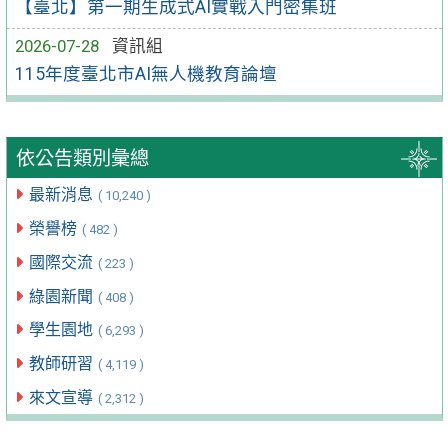
【臺北】第一期生成式AI實戰入門密集班
2026-07-28
資訊組
115年度臺北市AI無人機教育論壇
依公告類別彙總
最新消息
( 10,240 )
榮譽榜
( 482 )
國際交流
( 223 )
綠園新聞
( 408 )
學生園地
( 6,293 )
教師研習
( 4,119 )
來文宣導
( 2,312 )