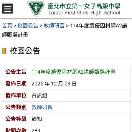
跳至主要內容區
選
單
首頁
>
校園公告
>
教師研習
>
114年度績優因材網A2講
師甄選計畫
校園公告
公告主旨
114年度績優因材網A2講師甄選計畫
發佈日期
2025 年 12 月 09 日
發佈單位
資訊組
公告類別
教師研習
公告等級
轉知
點閱次數
289