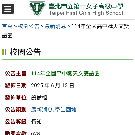
跳至主要內容區
選
單
首頁
>
校園公告
>
最新消息
>
114年全國高中職天文雙
語營
校園公告
公告主旨
114年全國高中職天文雙語營
發佈日期
2025 年 6 月 12 日
發佈單位
設備組
公告類別
最新消息
,
學生園地
公告等級
轉知
點閱次數
628