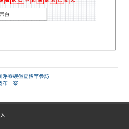
團淨零碳盤查標竿參訪
發布一案
登入