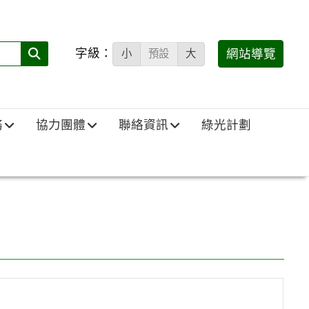
字級：
送出
網站導覽
小
預設
大
搜
尋
(必
務
協力團體
聯絡資訊
綠光計劃
填)：